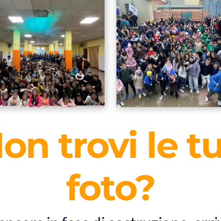
on trovi le t
foto?