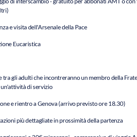
ggio di interscambio - gratuito per abbonati AMT o con 
tri)
za e visita dell'Arsenale della Pace
ione Eucaristica
 tra gli adulti che incontreranno un membro della Frater
n'attività di servizio
one e rientro a Genova (arrivo previsto ore 18.30)
azioni più dettagliate in prossimità della partenza
aggiorenni e 30€ minorenni - comprensiva di viaggio A/