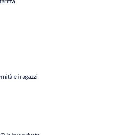
tariffa
nità e i ragazzi
R in bus privato