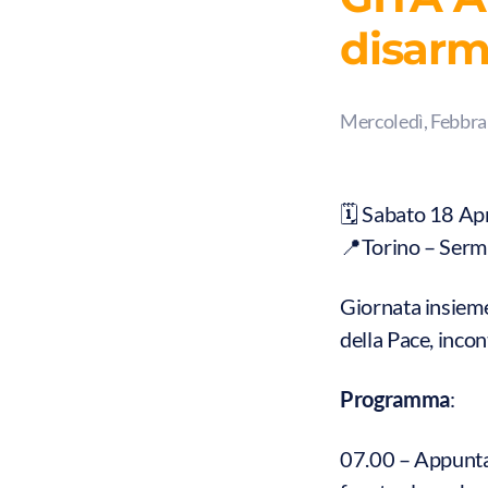
disar
Mercoledì, Febbra
🗓 Sabato 18 Ap
📍Torino – Sermi
Giornata insieme 
della Pace, incont
Programma
:
07.00 – Appunta