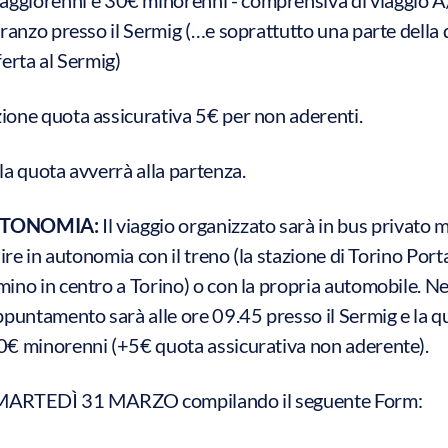
pranzo presso il Sermig (…e soprattutto una parte della
ferta al Sermig)
one quota assicurativa 5€ per non aderenti.
la quota avverrà alla partenza.
UTONOMIA:
Il viaggio organizzato sarà in bus privato m
nire in autonomia con il treno (la stazione di Torino Por
ino in centro a Torino) o con la propria automobile. Nel
ppuntamento sarà alle ore 09.45 presso il Sermig e la q
0€ minorenni (+5€ quota assicurativa non aderente).
o MARTEDÌ 31 MARZO compilando il seguente Form: