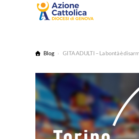
Blog
GITA ADULTI – La bontà è disar