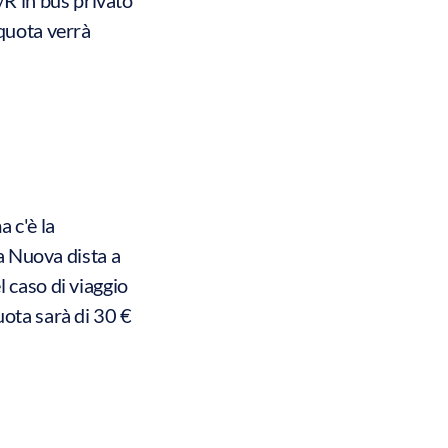
 quota verrà
a c'è la
ta Nuova dista a
 caso di viaggio
uota sarà di 30 €