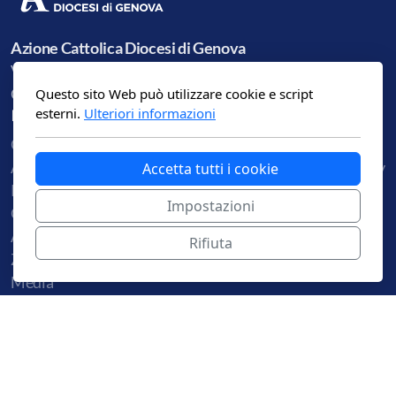
Azione Cattolica Diocesi di Genova
Vico Falamonica 1, scala dx/1
Questo sito Web può utilizzare cookie e script
Genova, GE
esterni.
Ulteriori informazioni
Menu principale
Note legali
Centro Diocesano
Condizioni d'uso
ACR
Informativa sulla privacy
Accetta tutti i cookie
Presidenza
Impostazioni
Giovani
Adulti
Rifiuta
Zone
Media
Questo sito è realizzato con e hostato da